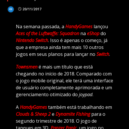
20/11/2017
Na semana passada, a
HandyGames
lançou
Aces of the Luftwaffe: Squadron
na
eShop
do
Nintendo Switch
. Isso é apenas o começo, já
que a empresa ainda tem mais 10 outros
jogos em seus planos para lançar no
Switch
.
Townsmen
é mais um título que está
chegando no início de 2018. Comparado com
o jogo mobile original, ele terá uma interface
de usuário completamente aprimorada e um
gerenciamento otimizado do
joypad
.
A
HandyGames
também está trabalhando em
Clouds & Sheep 2
e
Dynamite Fishing
para o
segundo trimestre de 2018. O jogo de
tanques em 3D,
Panzer Panic
, um jogo no