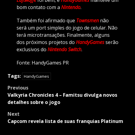
Luftwaffe
foi bem, e
HandyGames
manteve um
bom contato com a
Nintendo
.
Também foi afirmado que
Townsmen
não
será um port simples do jogo de celular. Não
terá microtransações. Finalmente, alguns
dos próximos projetos do
HandyGames
serão
exclusivos do
Nintendo Switch
.
Fonte: HandyGames PR
Tags:
HandyGames
Post
Previous
navigation
Valkyria Chronicles 4 – Famitsu divulga novos
detalhes sobre o jogo
Next
Capcom revela lista de suas franquias Platinum