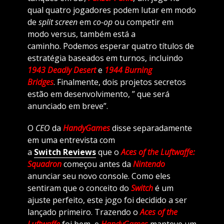
qual quatro jogadores podem lutar em modo
de
split screen
em
co-op
ou competir em
modo versus, também está a
caminho. Podemos esperar quatro títulos de
estratégia baseados em turnos, incluindo
1943 Deadly Desert
e
1944 Burning
Bridges
. Finalmente, dois projetos secretos
estão em desenvolvimento, ” que será
anunciado em breve”.
O
CEO
da
HandyGames
disse separadamente
em uma entrevista com
a
Switch Reviews
que o
Aces of the Luftwaffe:
Squadron
começou antes da
Nintendo
anunciar seu novo console. Como eles
sentiram que o conceito do
Switch
é um
ajuste perfeito, este jogo foi decidido a ser
lançado primeiro. Trazendo o
Aces of the