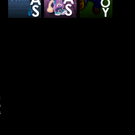
t
á
s