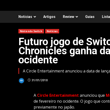
Notícias
Artigos
Review
Guias
List
Nintendo Switch
Notícias
Futuro jogo de Swit
Chronicles ganha d
ocidente
A Circle Entertainment anunciou a data de lan
31/01/2018
A
Circle Entertainment
anunciou que
Me
de fevereiro no ocidente. O jogo que conté
previamente no japão.