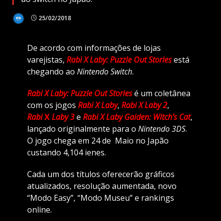
25/02/2018
De acordo com informações de lojas
varejistas,
Rabi X Laby: Puzzle Out Stories
está
chegando ao
Nintendo Switch
.
Rabi X Laby: Puzzle Out Stories
é um coletânea
com os jogos
Rabi X Laby
,
Rabi X Laby 2
,
Rabi
X
Laby 3
e
Rabi X Laby Gaiden: Witch’s Cat
,
lançado originalmente para o
Nintendo 3DS
.
O jogo chega em 24 de Maio no Japão
custando 4,104 ienes.
Cada um dos títulos oferecerão gráficos
atualizados, resolução aumentada, novo
“Modo Easy”, “Modo Museu” e rankings
online.