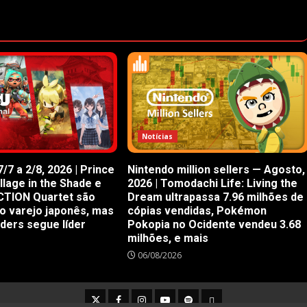
Notícias
/7 a 2/8, 2026 | Prince
Nintendo million sellers — Agosto,
illage in the Shade e
2026 | Tomodachi Life: Living the
CTION Quartet são
Dream ultrapassa 7.96 milhões de
o varejo japonês, mas
cópias vendidas, Pokémon
iders segue líder
Pokopia no Ocidente vendeu 3.68
milhões, e mais
06/08/2026
Twitter
Facebook
Instagram
Youtube
Spotify
Cookie