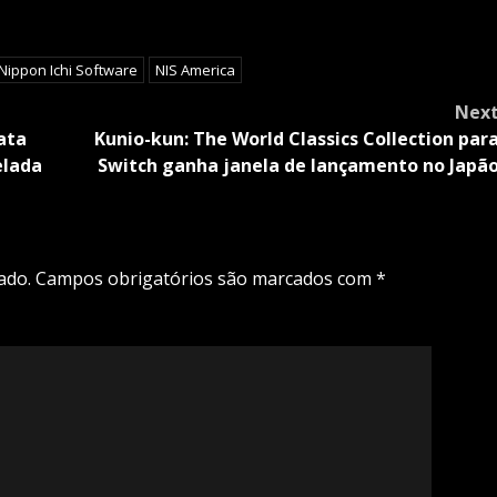
Nippon Ichi Software
NIS America
Nex
ata
Kunio-kun: The World Classics Collection par
elada
Switch ganha janela de lançamento no Japã
ado.
Campos obrigatórios são marcados com
*