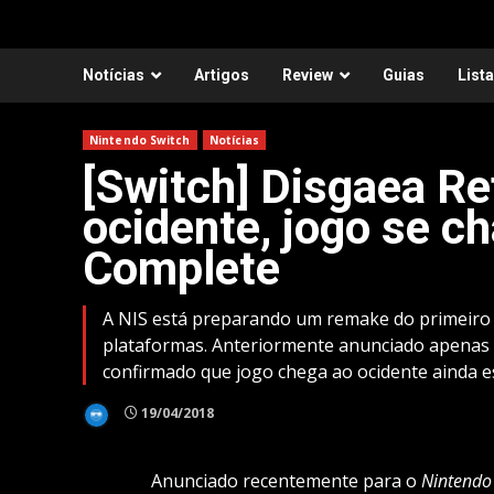
Notícias
Artigos
Review
Guias
List
Nintendo Switch
Notícias
[Switch] Disgaea Re
ocidente, jogo se c
Complete
A NIS está preparando um remake do primeiro 
plataformas. Anteriormente anunciado apenas 
confirmado que jogo chega ao ocidente ainda es
19/04/2018
Anunciado recentemente para o
Nintendo