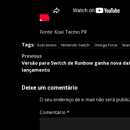
Fonte: Koei Tecmo PR
Tags:
koei tecmo
Nintendo Switch
Omega Force
Warr
Post
Previous
navigation
Versão para Switch de Runbow ganha nova da
lançamento
Deixe um comentário
O seu endereço de e-mail não será public
Comentário
*