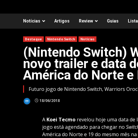
Notícias
Artigos
Review
Guias
List
Destaque
Nintendo Switch
Notícias
(Nintendo Switch) W
novo trailer e data
América do Norte e
Futuro jogo de Nintendo Switch, Warriors Oroc
18/06/2018
A
Koei Tecmo
revelou hoje uma data de
jogo está agendado para chegar no
Switc
América do Norte e 19 do mesmo mês na 