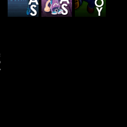
t
á
A