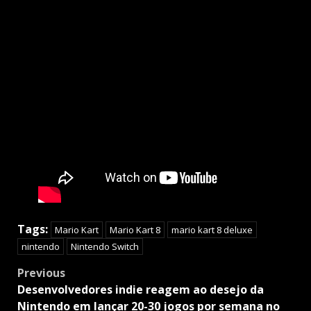
Tags:
Mario Kart
Mario Kart 8
mario kart 8 deluxe
nintendo
Nintendo Switch
Post
Previous
navigation
Desenvolvedores indie reagem ao desejo da
Nintendo em lançar 20-30 jogos por semana no