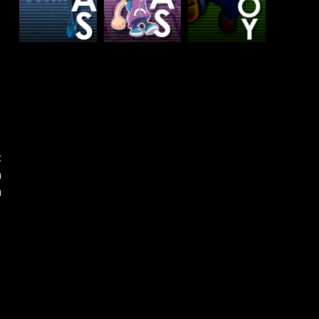
t
a
h