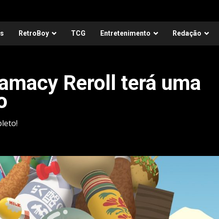
as
RetroBoy
TCG
Entretenimento
Redação
amacy Reroll terá uma
o
leto!