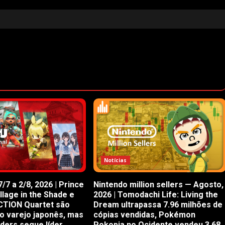
Notícias
/7 a 2/8, 2026 | Prince
Nintendo million sellers — Agosto,
illage in the Shade e
2026 | Tomodachi Life: Living the
CTION Quartet são
Dream ultrapassa 7.96 milhões de
o varejo japonês, mas
cópias vendidas, Pokémon
iders segue líder
Pokopia no Ocidente vendeu 3.68