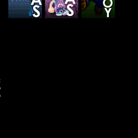
t
o
a