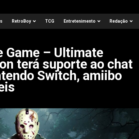
as
RetroBoy
TCG
Entretenimento
Redação
e Game – Ultimate
on terá suporte ao chat
ntendo Switch, amiibo
eis