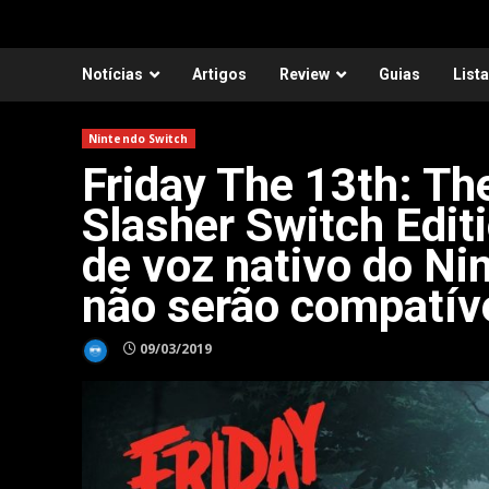
Notícias
Artigos
Review
Guias
List
Nintendo Switch
Friday The 13th: Th
Slasher Switch Editi
de voz nativo do Ni
não serão compatív
09/03/2019