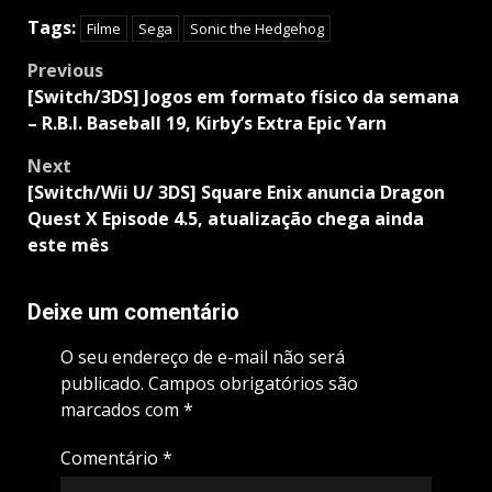
Tags:
Filme
Sega
Sonic the Hedgehog
Post
Previous
navigation
[Switch/3DS] Jogos em formato físico da semana
– R.B.I. Baseball 19, Kirby’s Extra Epic Yarn
Next
[Switch/Wii U/ 3DS] Square Enix anuncia Dragon
Quest X Episode 4.5, atualização chega ainda
este mês
Deixe um comentário
O seu endereço de e-mail não será
publicado.
Campos obrigatórios são
marcados com
*
Comentário
*