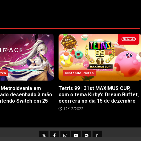
itch
Nintendo Switch
 Metroidvania em
Tetris 99 | 31st MAXIMUS CUP,
rado desenhado à mão
com o tema Kirby’s Dream Buffet,
ntendo Switch em 25
ocorrerá no dia 15 de dezembro
12/12/2022
Twitter
Facebook
Instagram
Youtube
Spotify
Cookie