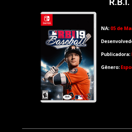
R.B.I.
NA:
05 de Ma
Desenvolved
Publicadora:
Gênero:
Espo