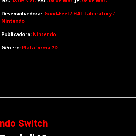
NA:
08 de Mar.
PAL:
08
de Mar.
JP:
08 de Mar.
Desenvolvedora:
Good-Feel / HAL Laboratory /
Nintendo
Publicadora:
Nintendo
Gênero:
Plataforma 2D
ndo Switch