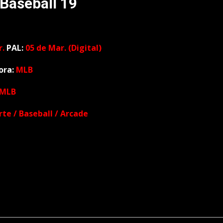
 Baseball 19
r.
PAL:
0
5 de Mar. (Digital)
ora:
MLB
MLB
rte / Baseball / Arcade