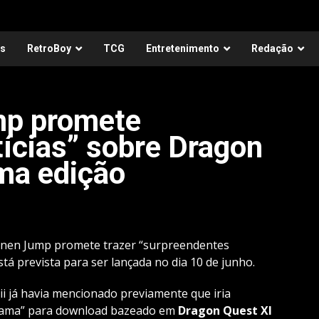
as
RetroBoy
TCG
Entretenimento
Redação
mp promete
ícias” sobre Dragon
ma edição
honen Jump promete trazer “surpreendentes
stá prevista para ser lançada no dia 10 de junho.
ii já havia mencionado previamente que iria
Drama” para download bazeado em
Dragon Quest XI