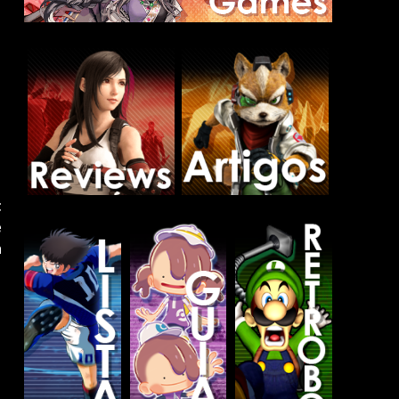
t
e
h