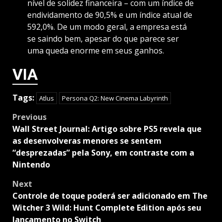
nível de solidez financeira – com um índice de
endividamento de 90,5% e um índice atual de
592,0%. De um modo geral, a empresa está
se saindo bem, apesar do que parece ser
uma queda enorme em seus ganhos.
VIA
Tags:
Atlus
Persona Q2: New Cinema Labyrinth
Post
Previous
navigation
Wall Street Journal: Artigo sobre PS5 revela que
as desenvolveras menores se sentem
“desprezadas” pela Sony, em contraste com a
Nintendo
Next
Controle de toque poderá ser adicionado em The
Witcher 3 Wild: Hunt Complete Edition após seu
lançamento no Switch