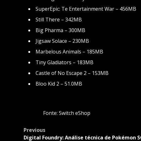
SuperEpic: Te Entertainment War – 456MB
Still There – 342MB
Big Pharma – 300MB
Jigsaw Solace – 230MB
Marbelous Animals – 185MB
Tiny Gladiators – 183MB
Castle of No Escape 2 – 153MB
Bloo Kid 2 – 51.0MB
Fonte: Switch eShop
Post
Previous
navigation
Digital Foundry: Análise técnica de Pokémon 