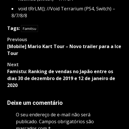
void tRrLM(); //Void Terrarium (PS4, Switch) –
8/7/8/8
Tags:
Famitsu
Post
Previous
navigation
[Mobile] Mario Kart Tour – Novo trailer para a Ice
Tour
Next
Famistu: Ranking de vendas no Japão entre os
dias 30 de dezembro de 2019 e 12 de janeiro de
2020
Deixe um comentário
O seu endereço de e-mail não será
publicado.
Campos obrigatórios são
marcados com
*