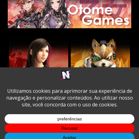
Twitter
Facebook
Instagram
Youtube
Spotify
Cookie
Policy
Copyright © All rights reserved.
|
DarkNews
by AF
themes.