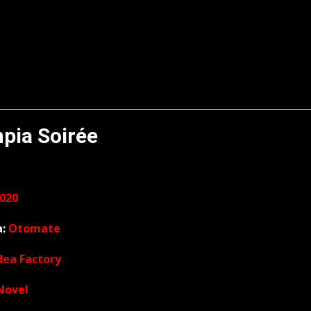
pia Soirée
2020
a:
Otomate
dea Factory
Novel