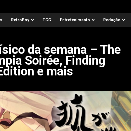
as
RetroBoy
TCG
Entretenimento
Redação
ísico da semana – The
pia Soirée, Finding
Edition e mais