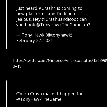
Just heard
#Crash4
is coming to
new platforms and I’m kinda
jealous. Hey
@CrashBandicoot
can
you hook
@TonyHawkTheGame
up?
— Tony Hawk (@tonyhawk)
February 22, 2021
https://twitter.com/NintendoAmerica/status/13639
s=19
C’mon Crash make it happen for
@TonyHawkTheGame
!