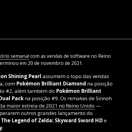
tório semanal
com as vendas de software no Reino
 terminou em 20 de novembro de 2021.
n Shining Pearl
assumem o topo das vendas
da, com
Pokémon Brilliant Diamond
na posição
ção #2, além também do
Pokémon Brilliant
Dual Pack
na posição #9. Os remakes de Sinnoh
da maior estreia de 2021 no Reino Unido
—
perarem outros grandes lançamento do
,
The Legend of Zelda: Skyward Sword HD
e
y
.