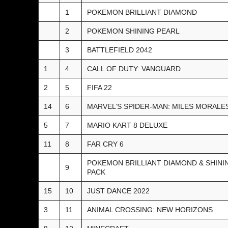
1
POKEMON BRILLIANT DIAMOND
2
POKEMON SHINING PEARL
3
BATTLEFIELD 2042
1
4
CALL OF DUTY: VANGUARD
2
5
FIFA 22
14
6
MARVEL’S SPIDER-MAN: MILES MORALE
5
7
MARIO KART 8 DELUXE
11
8
FAR CRY 6
POKEMON BRILLIANT DIAMOND & SHINI
9
PACK
15
10
JUST DANCE 2022
3
11
ANIMAL CROSSING: NEW HORIZONS