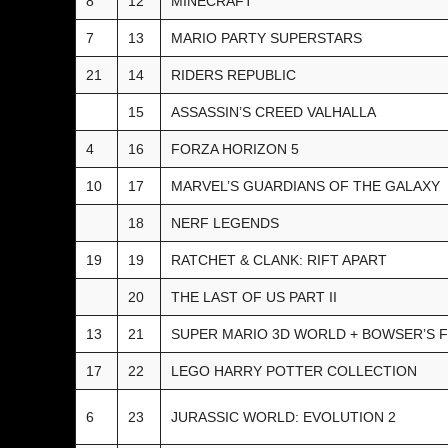
8
12
MINECRAFT
7
13
MARIO PARTY SUPERSTARS
21
14
RIDERS REPUBLIC
15
ASSASSIN’S CREED VALHALLA
4
16
FORZA HORIZON 5
10
17
MARVEL’S GUARDIANS OF THE GALAXY
18
NERF LEGENDS
19
19
RATCHET & CLANK: RIFT APART
20
THE LAST OF US PART II
13
21
SUPER MARIO 3D WORLD + BOWSER’S 
17
22
LEGO HARRY POTTER COLLECTION
6
23
JURASSIC WORLD: EVOLUTION 2