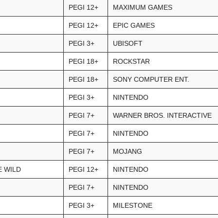
PEGI 12+
MAXIMUM GAMES
PEGI 12+
EPIC GAMES
PEGI 3+
UBISOFT
PEGI 18+
ROCKSTAR
PEGI 18+
SONY COMPUTER ENT.
PEGI 3+
NINTENDO
PEGI 7+
WARNER BROS. INTERACTIVE
PEGI 7+
NINTENDO
PEGI 7+
MOJANG
E WILD
PEGI 12+
NINTENDO
PEGI 7+
NINTENDO
PEGI 3+
MILESTONE