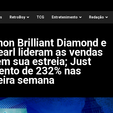
as
RetroBoy
TCG
Entretenimento
Redação
on Brilliant Diamond e
arl lideram as vendas
em sua estreia; Just
ento de 232% nas
eira semana