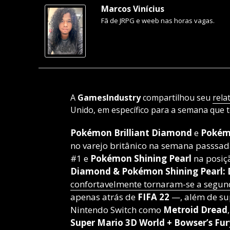
Marcos Vinícius
Fã de JRPG e weeb nas horas vagas.
A
GamesIndustry
compartilhou seu
rela
Unido, em específico para a semana que
Pokémon Brilliant Diamond
e
Pokémo
no varejo britânico na semana passsa
#1 e
Pokémon Shining Pearl
na posi
Diamond & Pokémon Shining Pearl: 
confortavelmente tornaram-se a segun
apenas atrás de
FIFA 22
—, além de su
Nintendo Switch como
Metroid Dread
Super Mario 3D World + Bowser’s Fur