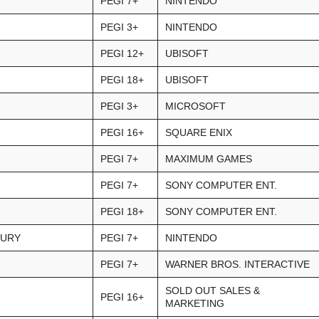
PEGI 7+
NINTENDO
PEGI 3+
NINTENDO
PEGI 12+
UBISOFT
PEGI 18+
UBISOFT
PEGI 3+
MICROSOFT
PEGI 16+
SQUARE ENIX
PEGI 7+
MAXIMUM GAMES
PEGI 7+
SONY COMPUTER ENT.
PEGI 18+
SONY COMPUTER ENT.
FURY
PEGI 7+
NINTENDO
PEGI 7+
WARNER BROS. INTERACTIVE
SOLD OUT SALES &
PEGI 16+
MARKETING