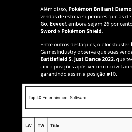
Além disso,
Pokémon Brilliant Diam
vendas de estreia superiores que as d
Go, Eevee!
, embora sejam 26 por cent
Sword
e
Pokémon Shield
.
Entre outros destaques, o blockbuster
GamesIndustry observa que suas venda
Battlefield 5
.
Just Dance 2022
, que t
cinco posições após ver um incrível a
garantindo assim a posição #10.
Top 40 Entertainment Software
LW
TW
Title