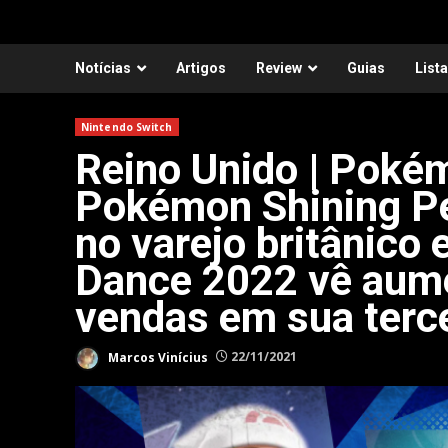
Notícias
Artigos
Review
Guias
List
Nintendo Switch
Reino Unido | Pokém
Pokémon Shining Pe
no varejo britânico 
Dance 2022 vê aum
vendas em sua terc
Marcos Vinícius
22/11/2021