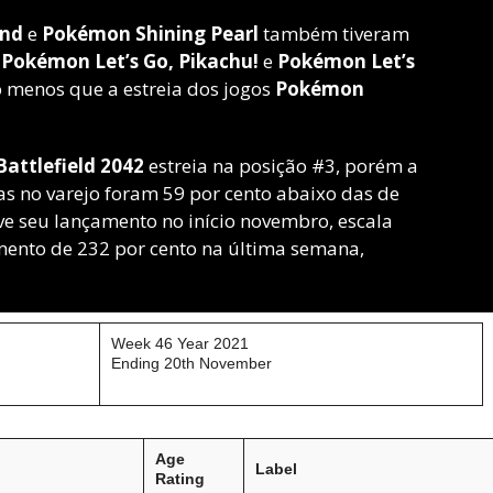
ond
e
Pokémon Shining Pearl
também tiveram
e
Pokémon Let’s Go, Pikachu!
e
Pokémon Let’s
o menos que a estreia dos jogos
Pokémon
Battlefield 2042
estreia na posição #3, porém a
s no varejo foram 59 por cento abaixo das de
eve seu lançamento no início novembro, escala
umento de 232 por cento na última semana,
Week 46 Year 2021
Ending 20th November
Age
Label
Rating