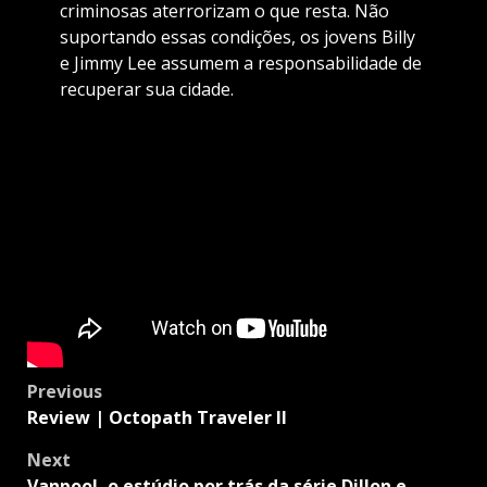
criminosas aterrorizam o que resta. Não
suportando essas condições, os jovens Billy
e Jimmy Lee assumem a responsabilidade de
recuperar sua cidade.
Post
Previous
navigation
Review | Octopath Traveler II
Next
Vanpool, o estúdio por trás da série Dillon e