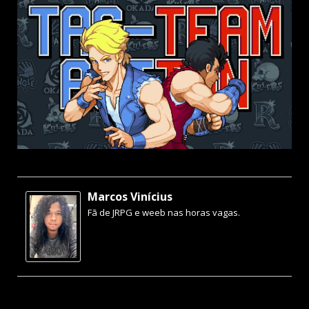
Marcos Vinícius
Fã de JRPG e weeb nas horas vagas.