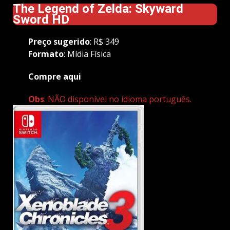
The Legend of Zelda: Skyward
Sword HD
Preço
sugerido
: R$ 349
Formato
: Mídia Física
Compre aqui
Obs
: NÃO disponível no idioma português.