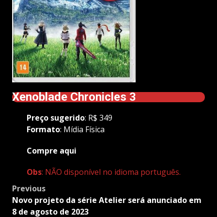
Xenoblade Chronicles 3
Preço
sugerido
: R$ 349
Formato
: Mídia Física
Compre aqui
Obs
: NÃO disponível no idioma português.
Post
Previous
navigation
Novo projeto da série Atelier será anunciado em
8 de agosto de 2023