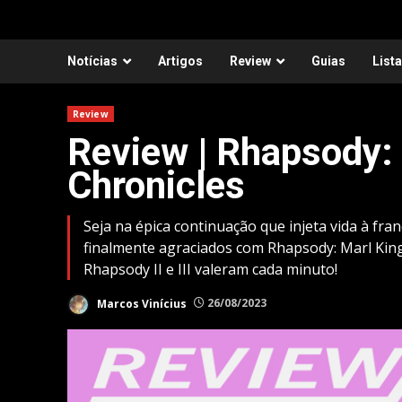
Notícias
Artigos
Review
Guias
List
Review
Review | Rhapsody:
Chronicles
Seja na épica continuação que injeta vida à fr
finalmente agraciados com Rhapsody: Marl Kin
Rhapsody II e III valeram cada minuto!
Marcos Vinícius
26/08/2023