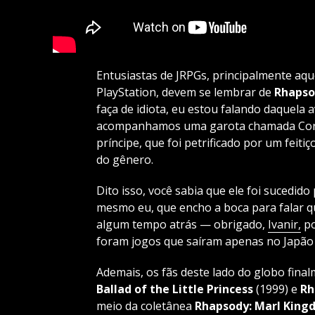
Entusiastas de JRPGs, principalmente aq
PlayStation, devem se lembrar de
Rhapso
faça de idiota, eu estou falando daquela 
acompanhamos uma garota chamada Corn
príncipe, que foi petrificado por um feitiço
do gênero.
Dito isso, você sabia que ele foi sucedid
mesmo eu, que encho a boca para falar q
algum tempo atrás — obrigado,
Ivanir,
po
foram jogos que saíram apenas no Japão e
Ademais, os fãs deste lado do globo fin
Ballad of the Little Princess
(1999) e
Rh
meio da coletânea
Rhapsody: Marl King