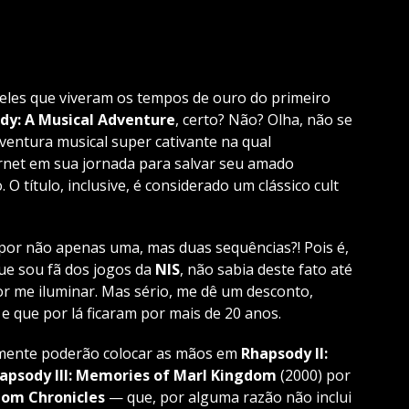
ueles que viveram os tempos de ouro do primeiro
dy: A Musical Adventure
, certo? Não? Olha, não se
aventura musical super cativante
na qual
et em sua jornada para salvar seu amado
. O título, inclusive, é considerado um clássico cult
o por não apenas uma, mas duas sequências?! Pois é,
ue sou fã dos jogos da
NIS
, não sabia deste fato até
r me iluminar. Mas sério, me dê um desconto,
 que por lá ficaram por mais de 20 anos.
almente poderão colocar as mãos em
Rhapsody II:
apsody III: Memories of Marl Kingdom
(2000) por
dom Chronicles
— que, por alguma razão não inclui