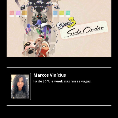
Marcos Vinícius
Fã de JRPG e weeb nas horas vagas.