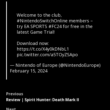
Welcome to the club,
#NintendoSwitchOnline
members –
try EA SPORTS
#FC24
for free in the
latest Game Trial!
Download now:
https://t.co/X4y0kDNbL1
pic.twitter.com/a5TOyZSApo
— Nintendo of Europe (@NintendoEurope)
February 15, 2024
Post
Previous
navigation
Review | Spirit Hunter: Death Mark II
Next