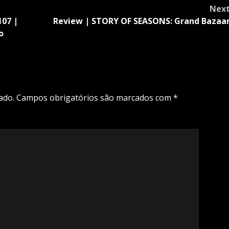
Nex
107 |
Review | STORY OF SEASONS: Grand Bazaa
o
ado.
Campos obrigatórios são marcados com
*