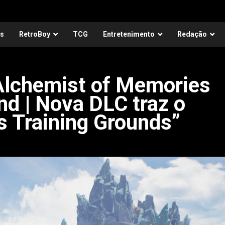
as
RetroBoy
TCG
Entretenimento
Redação
 Alchemist of Memories
nd | Nova DLC traz o
s Training Grounds”