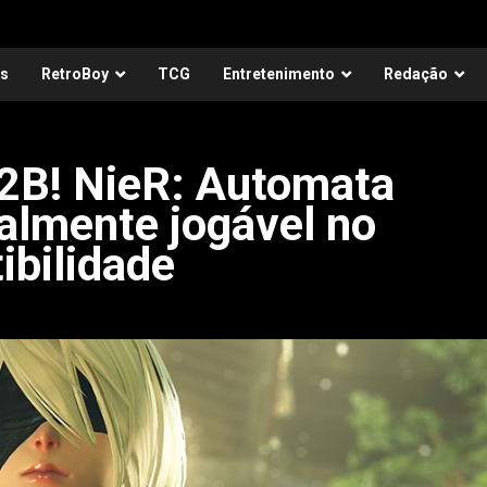
as
RetroBoy
TCG
Entretenimento
Redação
, 2B! NieR: Automata
nalmente jogável no
ibilidade