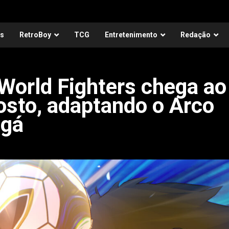
as
RetroBoy
TCG
Entretenimento
Redação
World Fighters chega ao
osto, adaptando o Arco
ngá