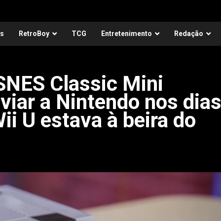
as
RetroBoy
TCG
Entretenimento
Redação
SNES Classic Mini
iviar a Nintendo nos dia
ii U estava à beira do