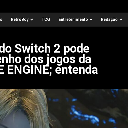
as
RetroBoy
TCG
Entretenimento
Redação
do Switch 2 pode
nho dos jogos da
E ENGINE; entenda