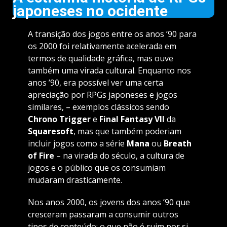
japoneses no ocidente
A transição dos jogos entre os anos ’90 para
os 2000 foi relativamente acelerada em
termos de qualidade gráfica, mas ouve
também uma virada cultural. Enquanto nos
anos ’90, era possível ver uma certa
apreciação por RPGs japoneses e jogos
similares, – exemplos clássicos sendo
Chrono Trigger
e
Final Fantasy VII
da
Squaresoft
, mas que também poderiam
incluir jogos como a série
Mana
ou
Breath
of Fire
– na virada do século, a cultura de
jogos e o público que os consumiam
mudaram drasticamente.
Nos anos 2000, os jovens dos anos ’90 que
cresceram passaram a consumir outros
tipos de conteúdo; o que não é ruim por si