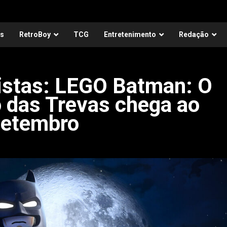
as
RetroBoy
TCG
Entretenimento
Redação
distas: LEGO Batman: O
o das Trevas chega ao
setembro