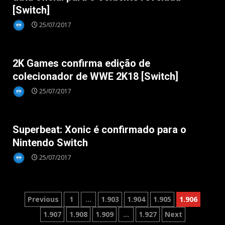
[Switch]
25/07/2017
Nintendo Switch
2K Games confirma edição de
colecionador de WWE 2K18 [Switch]
25/07/2017
Nintendo Switch
Superbeat: Xonic é confirmado para o
Nintendo Switch
25/07/2017
Paginação
Previous
1
…
1.903
1.904
1.905
1.906
de
1.907
1.908
1.909
…
1.927
Next