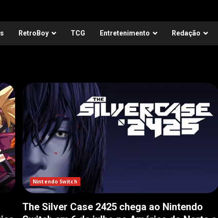
as
RetroBoy
TCG
Entretenimento
Redação
Nintendo Switch
The Silver Case 2425 chega ao Nintendo