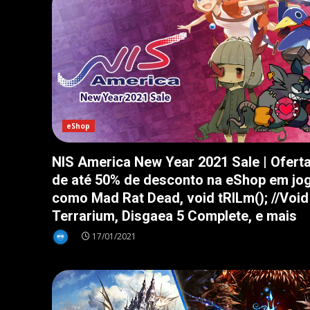
eShop
NIS America New Year 2021 Sale | Ofert
de até 50% de desconto na eShop em jo
como Mad Rat Dead, void tRlLm(); //Void
Terrarium, Disgaea 5 Complete, e mais
17/01/2021