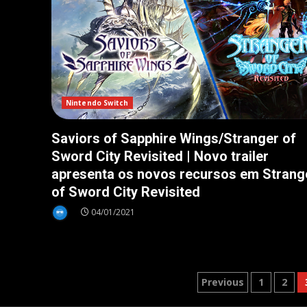
Nintendo Switch
Saviors of Sapphire Wings/Stranger of
Sword City Revisited | Novo trailer
apresenta os novos recursos em Strang
of Sword City Revisited
04/01/2021
Paginação
Previous
1
2
de