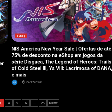
eShop
NIS America New Year Sale | Ofertas de até
75% de desconto na eShop em jogos da
série Disgaea, The Legend of Heroes: Trails
er
of Cold Steel III, Ys VIII: Lacrimosa of DANA
e mais
24/12/2020
3
4
5
6
…
25
Next