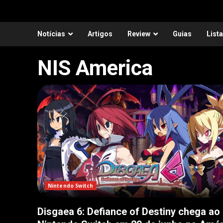
Notícias
Artigos
Review
Guias
List
NIS America
Nintendo Switch
Disgaea 6: Defiance of Destiny chega ao