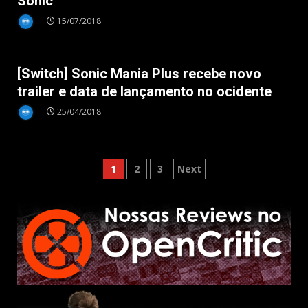
Sonic
15/07/2018
Nintendo Switch
[Switch] Sonic Mania Plus recebe novo
trailer e data de lançamento no ocidente
25/04/2018
Paginação
1
2
3
Next
de
posts