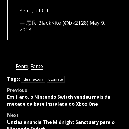
Yeap, a LOT
— 黒凧 BlackKite (@bk2128)
May 9,
2018
Fonte
,
Fonte
Tags:
idea factory
otomate
Post
Previous
navigation
Em 1 ano, o Nintendo Switch vendeu mais da
metade da base instalada do Xbox One
Next
Unties anuncia The Midnight Sanctuary para o