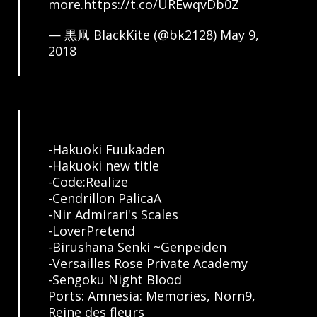
more.
https://t.co/UREwqvDb0Z
— 黒凧 BlackKite (@bk2128)
May 9,
2018
-Hakuoki Fuukaden
-Hakuoki new title
-Code:Realize
-Cendrillon PalicaA
-Nir Admirari's Scales
-LoverPretend
-Birushana Senki ~Genpeiden
-Versailles Rose Private Academy
-Sengoku Night Blood
Ports: Amnesia: Memories, Norn9,
Reine des fleurs