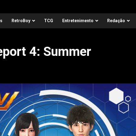
as
RetroBoy
TCG
Entretenimento
Redação
Report 4: Summer