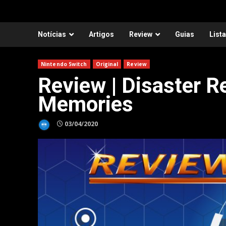
Notícias
Artigos
Review
Guias
List
Nintendo Switch
Original
Review
Review | Disaster 
Memories
03/04/2020