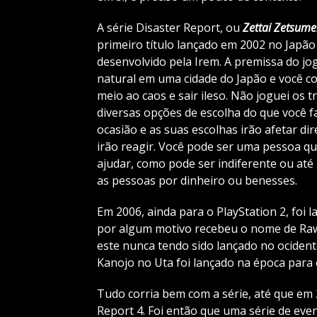
A série Disaster Report, ou
Zettai Zetsume
primeiro título lançado em 2002 no Japão 
desenvolvido pela Irem. A premissa do jo
natural em uma cidade do Japão e você c
meio ao caos e sair ileso. Não joguei os t
diversas opções de escolha do que você fa
ocasião e as suas escolhas irão afetar d
irão reagir. Você pode ser uma pessoa q
ajudar, como pode ser indiferente ou a
as pessoas por dinheiro ou benesses.
Em 2006, ainda para o PlayStation 2, foi 
por algum motivo recebeu o nome de Raw 
este nunca tendo sido lançado no ocident
Kanojo no Uta foi lançado na época para 
Tudo corria bem com a série, até que em 
Report 4. Foi então que uma série de even