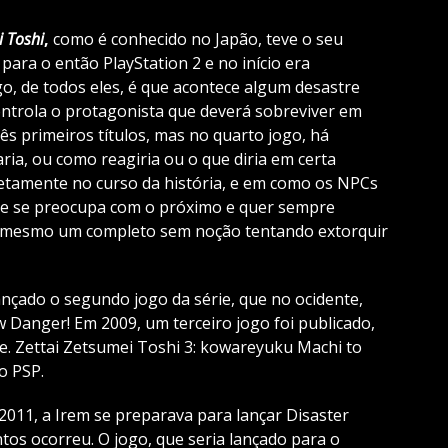
i Toshi
,
como é conhecido no Japão, teve o seu
para o então PlayStation 2 e no início era
go, de todos eles, é que acontece algum desastre
ontrola o protagonista que deverá sobreviver em
rês primeiros títulos, mas no quarto jogo, há
ria, ou como reagiria ou o que diria em certa
iretamente no curso da história, e em como os NPCs
ue se preocupa com o próximo e quer sempre
té mesmo um completo sem noção tentando extorquir
lançado o segundo jogo da série, que no ocidente,
Danger! Em 2009, um terceiro jogo foi publicado,
e. Zettai Zetsumei Toshi 3: kowareyuku Machi to
o PSP.
2011, a Irem se preparava para lançar Disaster
tos ocorreu. O jogo, que seria lançado para o