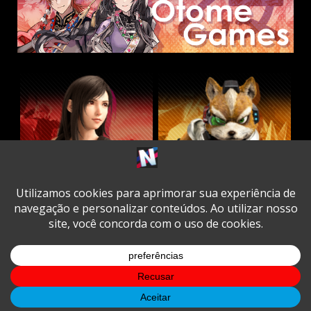
Twitter
Facebook
Instagram
Youtube
Spotify
Cookie
Policy
Copyright © All rights reserved.
|
DarkNews
by AF
themes.