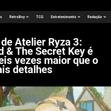
as
RetroBoy
TCG
Entretenimento
Redação
de Atelier Ryza 3:
d & The Secret Key é
is vezes maior que o
ais detalhes