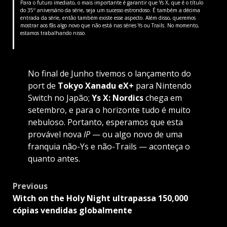
Para o futuro imediato, o mais importante é garantir que Ys X, que é o título
do 35º aniversário da série, seja um sucesso estrondoso. É também a décima
entrada da série, então também existe esse aspecto. Além disso, queremos
mostrar aos fãs algo novo que não está nas séries Ys ou Trails. No momento,
estamos trabalhando nisso.
No final de Junho tivemos o lançamento do
port de
Tokyo Xanadu eX+
para Nintendo
Switch no Japão;
Ys X: Nordics
chega em
setembro, e para o horizonte tudo é muito
nebuloso. Portanto, esperamos que esta
provável nova
IP
— ou algo novo de uma
franquia não-Ys e não-Trails — aconteça o
quanto antes.
Post
Previous
navigation
Witch on the Holy Night ultrapassa 150,000
cópias vendidas globalmente