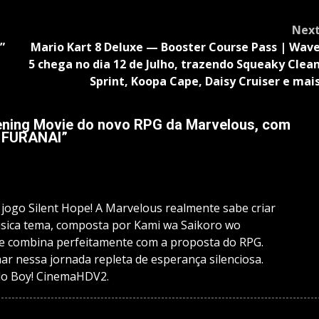
Nex
”
Mario Kart 8 Deluxe — Booster Course Pass | Wav
5 chega no dia 12 de Julho, trazendo Squeaky Clea
Sprint, Koopa Cape, Daisy Cruiser e mai
pening Movie do novo RPG da Marvelous, com
 FURANAI
”
 jogo Silent Hope! A Marvelous realmente sabe criar
sica tema, composta por Kami wa Saikoro wo
l e combina perfeitamente com a proposta do RPG.
r nessa jornada repleta de esperança silenciosa.
do Boy! CinemaHDV2.