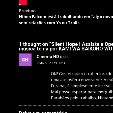
Post
Previous
navigation
Nihon Falcom está trabalhando em “algo novo
sem relações com Ys ou Trails
1 thought on “
Silent Hope | Assista a O
música tema por KAMI WA SAIKORO WO
Cinema HD
disse:
26/07/2023 às 00:54
Olá! Gostei muito da abertura do
uma atmosfera envolvente. A mú
Furanai, é simplesmente incríve
Mal posso esperar para mergulha
Parabéns pelo trabalho, Ninten