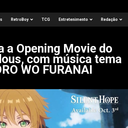
as
RetroBoy
TCG
Entretenimento
Redação
ta a Opening Movie do
lous, com música tema
ORO WO FURANAI