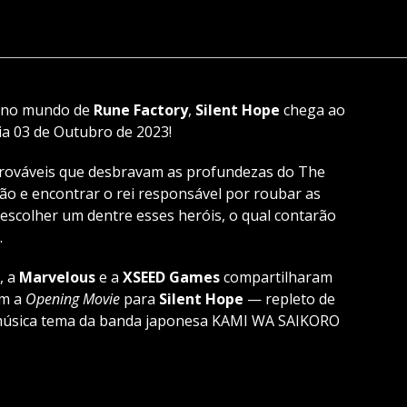
o no mundo de
Rune Factory
,
Silent Hope
chega ao
a 03 de Outubro de 2023!
rováveis que desbravam as profundezas do The
são e encontrar o rei responsável por roubar as
escolher um dentre esses heróis, o qual contarão
.
, a
Marvelous
e a
XSEED Games
compartilharam
om a
Opening Movie
para
Silent Hope
— repleto de
 música tema da banda japonesa KAMI WA SAIKORO