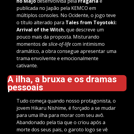
no Majo
desenvolvida pela
Fragaria
e
publicada no Japão pela KEMCO em
múltiplos consoles. No Ocidente, o jogo teve
o título alterado para
Tales from Toyotoki:
Arrival of the Witch
, que descreve um
pouco mais da proposta. Misturando
momentos de
slice-of-life
com intimismo
dramático, a obra consegue apresentar uma
trama envolvente e emocionalmente
cativante.
A ilha, a bruxa e os dramas
pessoais
Tudo começa quando nosso protagonista, o
jovem Hikaru Nishime, é forçado a se mudar
para uma ilha para morar com seu avô.
Abandonado pela tia que o criou após a
morte dos seus pais, o garoto logo se vê