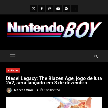
Skip
to
Twitter
Facebook
Instagram
Youtube
Spotify
Cookie
content
Policy
PRIMARY
MENU
Notícias
Diesel Legacy: The Blazen Age, jogo de luta
2v2, será lançado em 3 de dezembro
Marcos Vinícius
02/10/2024