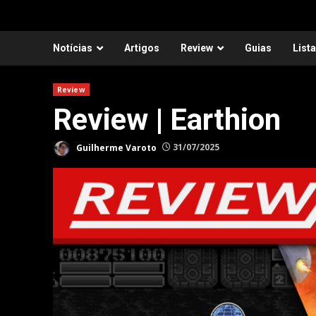
Notícias
Artigos
Review
Guias
List
Review
Review | Earthion
Guilherme Varoto
31/07/2025