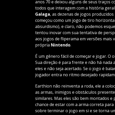
anos 70 e deixou alguns de seus traços 
todos que interagem com a história ger
Galaga
, as dezenas de jogos produzidos
começou como um jogo de tiro horizontal 
absurdismo), e claro, não podemos esqu
tentou inovar com sua tentativa de persp
aos jogos de fliperama em versões mais 
própria
Nintendo
.
É um gênero fácil de começar e jogar. O o
Sua direção é para frente e não há nada a
eles e não seja acertado. Se o jogo é bala
jogador entra no ritmo desejado rapidam
Earthion não reinventa a roda, ele a colo
as armas, inimigos e obstáculos present
similares. Mas eles são bem montados e 
chance de estar com a arma correta para
sobre terminar o jogo em si e se torna um