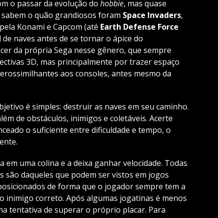
com o passar da evolução do
hobbie
, mas quase
al sabem o quão grandiosos foram
Space Invaders
,
 pela Konami e Capcom (até
Earth Defense Force
de naves antes de se tornar o ápice do
ecer da própria Sega nesse gênero, que sempre
ectivas 3D, mas principalmente por trazer espaço
verossimilhantes aos consoles, antes mesmo da
bjetivo é simples: destruir as naves em seu caminho.
lém de obstáculos, inimigos e coletáveis. Acerte
nceado o suficiente entre dificuldade e tempo, o
ente.
ca em uma colina e a deixa ganhar velocidade. Todas
es são daqueles que podem ser vistos em jogos
posicionados de forma que o jogador sempre tem a
 o inimigo correto. Após algumas jogatinas é menos
a tentativa de superar o próprio placar. Para