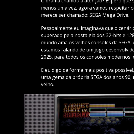
O drama chamou à atenção? Espero que si
menos uma vez, agora vamos respeitar o
merece ser chamado: SEGA Mega Drive.
Pessoalmente eu imaginava que o cenário 
superado pela nostalgia dos 32-bits e 12
mundo ama os velhos consoles da SEGA, co
estamos falando de um jogo desenvolvido
2025, para todos os consoles modernos, e
E eu digo da forma mais positiva possíve
uma gema da própria SEGA dos anos 90, m
velho.