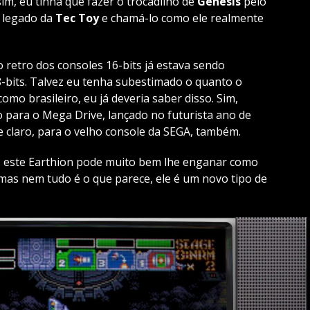
m, eu tinha que fazer o trocadilho de
Genesis
pelo
 legado da
Tec Toy
e chamá-lo como ele realmente
retro dos consoles 16-bits já estava sendo
8-bits. Talvez eu tenha subestimado o quanto o
mo brasileiro, eu já deveria saber disso. Sim,
 para o Mega Drive, lançado no futurista ano de
 claro, para o velho console da SEGA, também.
l, este Earthion pode muito bem lhe enganar como
as nem tudo é o que parece, ele é um novo tipo de