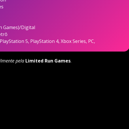
es
un Games)/Digital
etrô
layStation 5, PlayStation 4, Xbox Series, PC,
ilmente pela
Limited Run Games
.