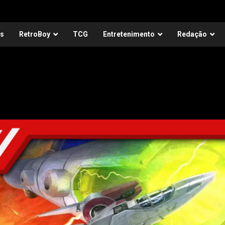
as
RetroBoy
TCG
Entretenimento
Redação