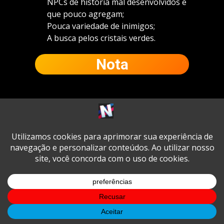
NPCs de história mal desenvolvidos e
que pouco agregam;
Pouca variedade de inimigos;
A busca pelos cristais verdes.
Nota
7,5
Tags:
Ação
Aventura
FPS
Metroid
Metroidvania
Tiro