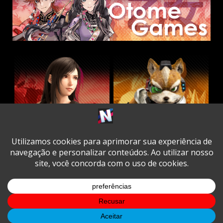
Twitter
Facebook
Instagram
Youtube
Spotify
Cookie
Policy
Copyright © All rights reserved.
|
DarkNews
by AF
themes.