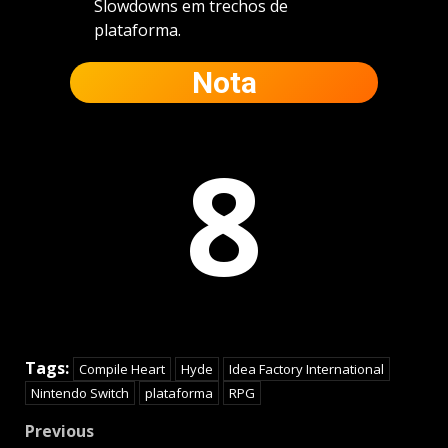
Slowdowns em trechos de
plataforma.
Nota
8
Tags:
Compile Heart
Hyde
Idea Factory International
Nintendo Switch
plataforma
RPG
Post
Previous