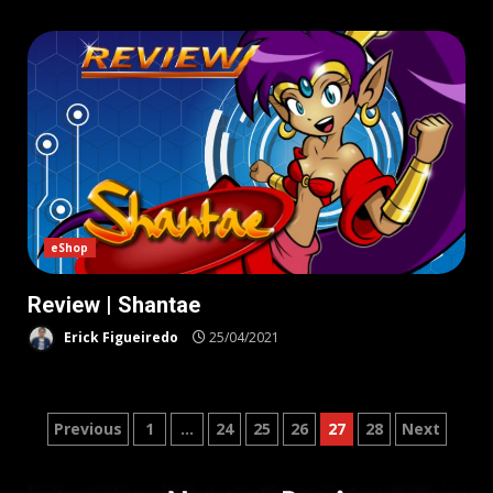
eShop
Review | Shantae
Erick Figueiredo
25/04/2021
Paginação
Previous
1
…
24
25
26
27
28
Next
de
posts