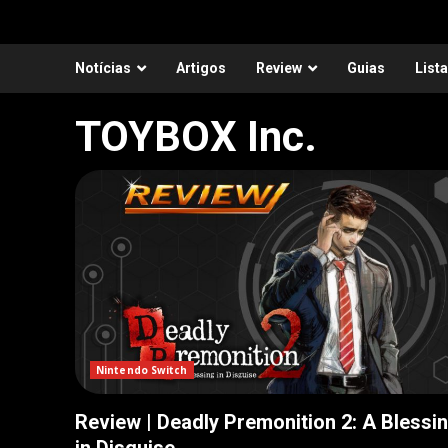
Notícias
Artigos
Review
Guias
List
TOYBOX Inc.
Nintendo Switch
Review | Deadly Premonition 2: A Blessi