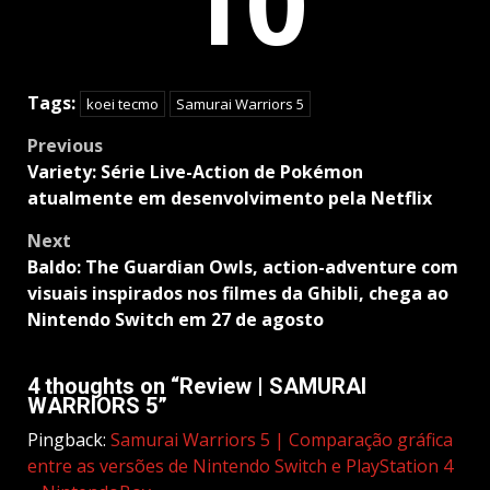
10
Tags:
koei tecmo
Samurai Warriors 5
Post
Previous
navigation
Variety: Série Live-Action de Pokémon
atualmente em desenvolvimento pela Netflix
Next
Baldo: The Guardian Owls, action-adventure com
visuais inspirados nos filmes da Ghibli, chega ao
Nintendo Switch em 27 de agosto
4 thoughts on “
Review | SAMURAI
WARRIORS 5
”
Pingback:
Samurai Warriors 5 | Comparação gráfica
entre as versões de Nintendo Switch e PlayStation 4