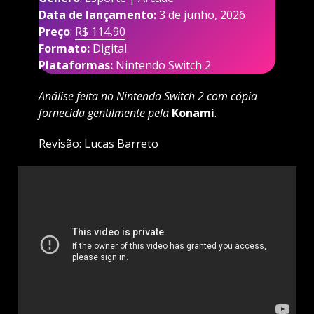
Data de lançamento:
3 de junho, 2026
Preço
:
R$ 114,90
Formato:
Digital
Plataformas:
Nintendo Switch 2
Análise feita no Nintendo Switch 2 com cópia
fornecida gentilmente pela
Konami
.
Revisão: Lucas Barreto