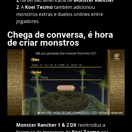
2
na versão americana de
Monster Rancher
2
. A
Koei Tecmo
também adicionou
monstros extras e duelos onlines entre
jogadores.
Chega de conversa, é hora
de criar monstros
Monster Rancher 1 & 2 DX
reintroduz a