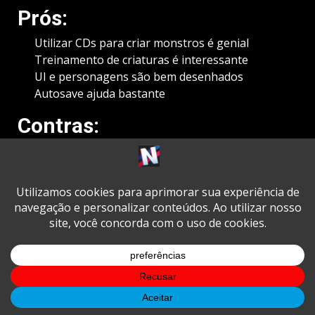
Prós:
Utilizar CDs para criar monstros é genial
Treinamento de criaturas é interessante
UI e personagens são bem desenhados
Autosave ajuda bastante
Contras:
RNG atrapalha demais a experiência
Poucas melhorias em relação aos originais
Não há muito o que se fazer aqui
Nota final:
7.5