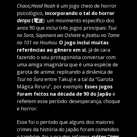
Chaos;Head Noah
é um jogo cheio de horror
psicológico,
incorporando o tal do horror
denpa
(電波
): um movimento específico dos
anos 90 que inclui três jogos principais:
Tsui
no Sora
,
Sayonara wo Oshiete
e
Jisatsu no Tame
no 101 no Houhou
.
O jogo inclui muitas
referências ao gênero em si
, já de cara
fazendo o seu protagonista conversar com
uma amiga imaginária que é uma espécie de
garota de anime; replicando a dinâmica de
Tsui no Sora
entre Takuji e a tal da “Garota
Mágica Riruru”, por exemplo.
Esses jogos
foram feitos na década de 90 do Japão
e
refletem esse período: desesperança, choque
e horror.
Esse foi o período que alguns dos maiores
crimes da história do Japão foram cometidos
e também, foi a era dos infames
cultos “
new