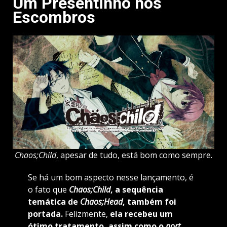
Um Presentinho nos
Escombros
Chaos;Child
, apesar de tudo, está bom como sempre.
Se há um bom aspecto nesse lançamento, é
o fato que
Chaos;Child
, a sequência
temática de
Chaos;Head
, também foi
portada.
Felizmente,
ela recebeu um
ótimo tratamento, assim como o
port