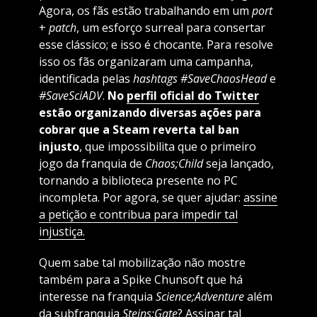
Agora, os fãs estão trabalhando em um
port
+
patch
, um esforço surreal para consertar
esse clássico; e isso é chocante. Para resolve
isso os fãs organizaram uma campanha,
identificada pelas
hashtags #SaveChaosHead
e
#SaveSciADV
.
No
perfil oficial do Twitter
estão organizando diversas ações para
cobrar que a Steam reverta tal ban
injusto
, que impossibilita que o primeiro
jogo da franquia de
Chaos;Child
seja lançado,
tornando a biblioteca presente no PC
incompleta. Por agora, se quer ajudar:
assine
a petição e contribua para impedir tal
injustiça.
Quem sabe tal mobilização não mostre
também para a Spike Chunsoft que há
interesse na franquia
Science;Adventure
além
da subfranquia
Steins;Gate
? Assinar tal